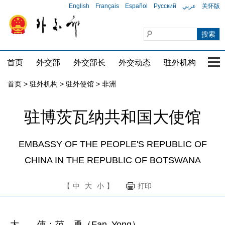
English
Français
Español
Русский
عربي
关怀版
首页
外交部
外交部长
外交动态
驻外机构
国家
首页
>
驻外机构
>
驻外使馆
>
非洲
驻博茨瓦纳共和国大使馆
EMBASSY OF THE PEOPLE'S REPUBLIC OF
CHINA IN THE REPUBLIC OF BOTSWANA
【
中
大
小
】
打印
大 使：范 勇（Fan Yong）