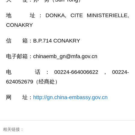
地 址：DONKA, CITE MINISTERIELLE,
CONAKRY
信 箱：B.P.714 CONAKRY
电子邮箱：chinaemb_gn@mfa.gov.cn
电 话：00224-664006622，00224-
624052679（经商处）
网 址：
http://gn.china-embassy.gov.cn
相关链接：