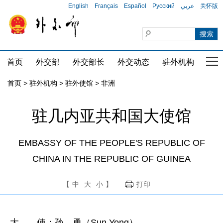
English
Français
Español
Русский
عربي
关怀版
首页
外交部
外交部长
外交动态
驻外机构
国家
首页
>
驻外机构
>
驻外使馆
>
非洲
驻几内亚共和国大使馆
EMBASSY OF THE PEOPLE'S REPUBLIC OF
CHINA IN THE REPUBLIC OF GUINEA
【
中
大
小
】
打印
大 使：孙 勇（Sun Yong）