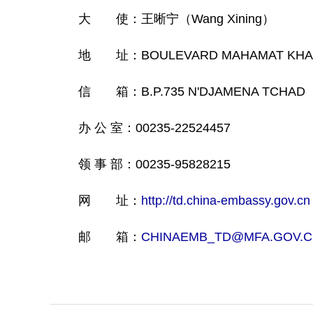
大 使：王晰宁（Wang Xining）
地 址：BOULEVARD MAHAMAT KHAMIS
信 箱：B.P.735 N'DJAMENA TCHAD
办 公 室：00235-22524457
领 事 部：00235-95828215
网 址：
http://td.china-embassy.gov.cn
邮 箱：
CHINAEMB_TD@MFA.GOV.