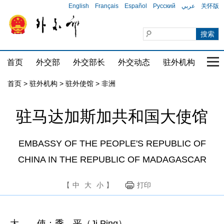
English
Français
Español
Русский
عربي
关怀版
首页
外交部
外交部长
外交动态
驻外机构
国家
首页
>
驻外机构
>
驻外使馆
>
非洲
驻马达加斯加共和国大使馆
EMBASSY OF THE PEOPLE'S REPUBLIC OF
CHINA IN THE REPUBLIC OF MADAGASCAR
【
中
大
小
】
打印
大 使：季 平（Ji Ping）