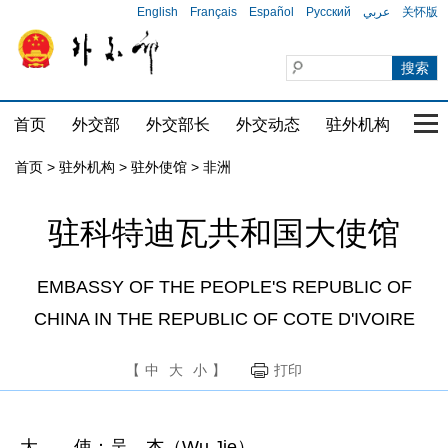
English
Français
Español
Русский
عربي
关怀版
首页
外交部
外交部长
外交动态
驻外机构
国家
首页
>
驻外机构
>
驻外使馆
>
非洲
驻科特迪瓦共和国大使馆
EMBASSY OF THE PEOPLE'S REPUBLIC OF
CHINA IN THE REPUBLIC OF COTE D'IVOIRE
【
中
大
小
】
打印
大 使：吴 杰（Wu Jie）