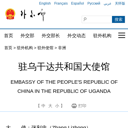
English
Français
Español
Русский
عربي
关怀版
首页
外交部
外交部长
外交动态
驻外机构
国家
首页
>
驻外机构
>
驻外使馆
>
非洲
驻乌干达共和国大使馆
EMBASSY OF THE PEOPLE'S REPUBLIC OF
CHINA IN THE REPUBLIC OF UGANDA
【
中
大
小
】
打印
大 使：张利忠（Zhang Lizhong）