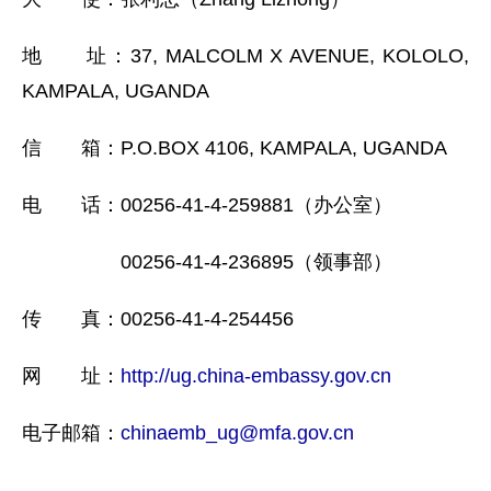
地 址：37, MALCOLM X AVENUE, KOLOLO,
KAMPALA, UGANDA
信 箱：P.O.BOX 4106, KAMPALA, UGANDA
电 话：00256-41-4-259881（办公室）
00256-41-4-236895（领事部）
传 真：00256-41-4-254456
网 址：
http://ug.china-embassy.gov.cn
电子邮箱：
chinaemb_ug@mfa.gov.cn