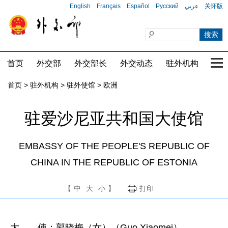
English
Français
Español
Русский
عربي
关怀版
首页
外交部
外交部长
外交动态
驻外机构
国家
首页
>
驻外机构
>
驻外使馆
>
欧洲
驻爱沙尼亚共和国大使馆
EMBASSY OF THE PEOPLE'S REPUBLIC OF
CHINA IN THE REPUBLIC OF ESTONIA
【
中
大
小
】
打印
大 使：郭晓梅（女）（Guo Xiaomei）