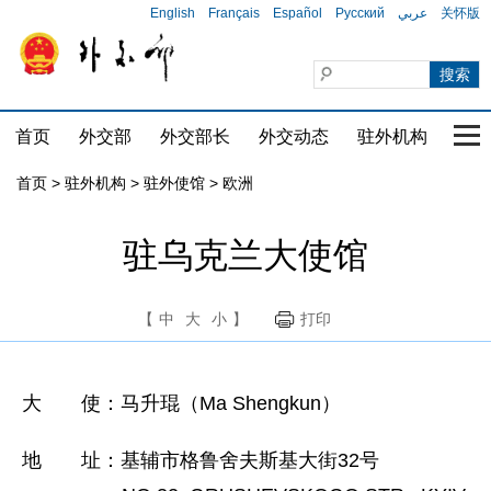
English
Français
Español
Русский
عربي
关怀版
首页
外交部
外交部长
外交动态
驻外机构
国家
首页
>
驻外机构
>
驻外使馆
>
欧洲
驻乌克兰大使馆
【
中
大
小
】
打印
大 使：马升琨（Ma Shengkun）
地 址：基辅市格鲁舍夫斯基大街32号