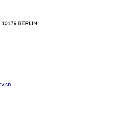
179 BERLIN
ov.cn