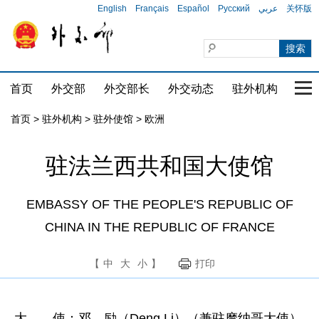
English
Français
Español
Русский
عربي
关怀版
首页
外交部
外交部长
外交动态
驻外机构
国家
首页
>
驻外机构
>
驻外使馆
>
欧洲
驻法兰西共和国大使馆
EMBASSY OF THE PEOPLE'S REPUBLIC OF
CHINA IN THE REPUBLIC OF FRANCE
【
中
大
小
】
打印
大 使：邓 励（Deng Li）（兼驻摩纳哥大使）