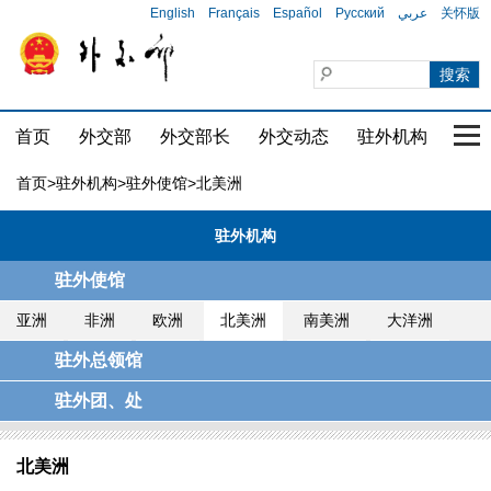
English
Français
Español
Русский
عربي
关怀版
首页
外交部
外交部长
外交动态
驻外机构
国家
首页
>
驻外机构
>
驻外使馆
>北美洲
驻外机构
驻外使馆
亚洲
非洲
欧洲
北美洲
南美洲
大洋洲
驻外总领馆
驻外团、处
北美洲