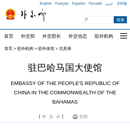
English
Français
Español
Русский
عربي
关怀版
首页
外交部
外交部长
外交动态
驻外机构
国家
首页
>
驻外机构
>
驻外使馆
>
北美洲
驻巴哈马国大使馆
EMBASSY OF THE PEOPLE'S REPUBLIC OF
CHINA IN THE COMMONWEALTH OF THE
BAHAMAS
【
中
大
小
】
打印