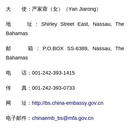
大 使：严家蓉（女）（Yan Jiarong）
地 址：Shirley Street East, Nassau, The
Bahamas
邮 箱：P.O.BOX SS-6389, Nassau, The
Bahamas
电 话：001-242-393-1415
传 真：001-242-393-0733
网 址：
http://bs.china-embassy.gov.cn
电子邮件：
chinaemb_bs@mfa.gov.cn