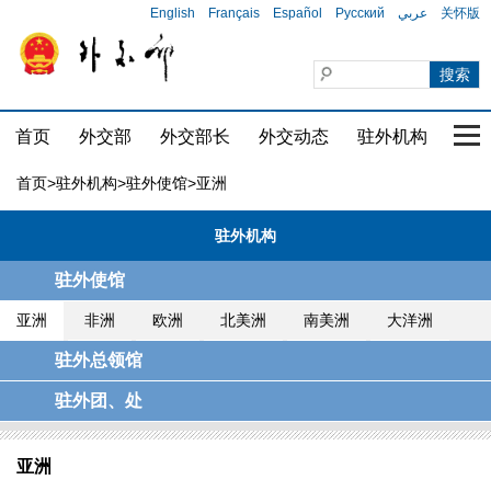
English
Français
Español
Русский
عربي
关怀版
首页
外交部
外交部长
外交动态
驻外机构
国家
首页
>
驻外机构
>
驻外使馆
>亚洲
驻外机构
驻外使馆
亚洲
非洲
欧洲
北美洲
南美洲
大洋洲
驻外总领馆
驻外团、处
亚洲