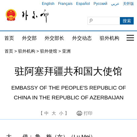
English
Français
Español
Русский
عربي
关怀版
首页
外交部
外交部长
外交动态
驻外机构
国家
首页
>
驻外机构
>
驻外使馆
>
亚洲
驻阿塞拜疆共和国大使馆
EMBASSY OF THE PEOPLE'S REPUBLIC OF
CHINA IN THE REPUBLIC OF AZERBAIJAN
【
中
大
小
】
打印
大 使： 鲁 梅（女）（Lu Mei）