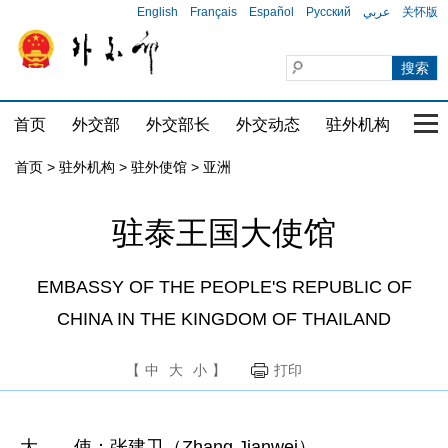
English
Français
Español
Русский
عربي
关怀版
首页
外交部
外交部长
外交动态
驻外机构
国家
首页
>
驻外机构
>
驻外使馆
>
亚洲
驻泰王国大使馆
EMBASSY OF THE PEOPLE'S REPUBLIC OF
CHINA IN THE KINGDOM OF THAILAND
【
中
大
小
】
打印
大 使：张建卫（Zhang Jianwei）