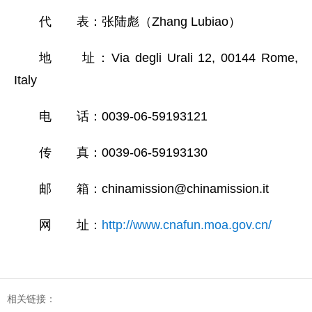
代 表：张陆彪（Zhang Lubiao）
地 址：Via degli Urali 12, 00144 Rome,
Italy
电 话：0039-06-59193121
传 真：0039-06-59193130
邮 箱：chinamission@chinamission.it
网 址：
http://www.cnafun.moa.gov.cn/
相关链接：