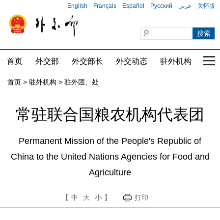
English
Français
Español
Русский
عربي
关怀版
首页
外交部
外交部长
外交动态
驻外机构
国家
首页
>
驻外机构
>
驻外团、处
常驻联合国粮农机构代表团
Permanent Mission of the People's Republic of
China to the United Nations Agencies for Food and
Agriculture
【
中
大
小
】
打印