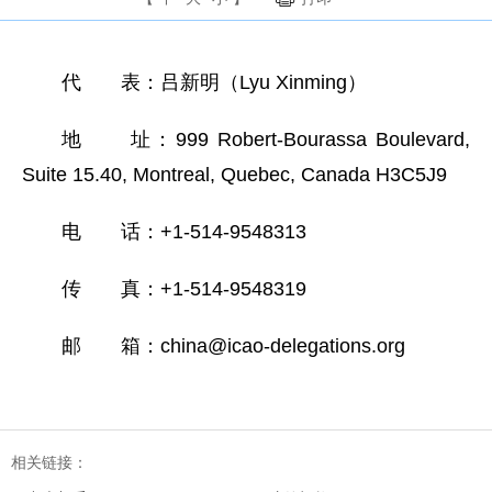
代 表：吕新明（Lyu Xinming）
地 址：999 Robert-Bourassa Boulevard,
Suite 15.40, Montreal, Quebec, Canada H3C5J9
电 话：+1-514-9548313
传 真：+1-514-9548319
邮 箱：china@icao-delegations.org
相关链接：