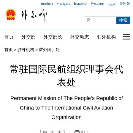
English
Français
Español
Русский
عربي
关怀版
首页
外交部
外交部长
外交动态
驻外机构
国家
首页
>
驻外机构
>
驻外团、处
常驻国际民航组织理事会代
表处
Permanent Mission of The People’s Republic of
China to The International Civil Aviation
Organization
【
中
大
小
】
打印