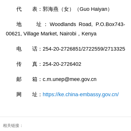
代 表：郭海燕（女）（Guo Haiyan）
地 址：Woodlands Road, P.O.Box743-
00621, Village Market, Nairobi，Kenya
电 话：254-20-2726851/2722559/2713325
传 真：254-20-2726402
邮 箱：c.m.unep@mee.gov.cn
网 址：
https://ke.china-embassy.gov.cn/
相关链接：