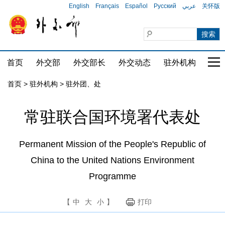
English
Français
Español
Русский
عربي
关怀版
首页
外交部
外交部长
外交动态
驻外机构
国家
首页
>
驻外机构
>
驻外团、处
常驻联合国环境署代表处
Permanent Mission of the People's Republic of
China to the United Nations Environment
Programme
【
中
大
小
】
打印