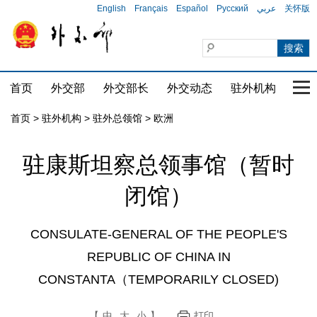
English
Français
Español
Русский
عربي
关怀版
首页
外交部
外交部长
外交动态
驻外机构
国家
首页
>
驻外机构
>
驻外总领馆
>
欧洲
驻康斯坦察总领事馆（暂时
闭馆）
CONSULATE-GENERAL OF THE PEOPLE'S
REPUBLIC OF CHINA IN
CONSTANTA（TEMPORARILY CLOSED)
【
中
大
小
】
打印