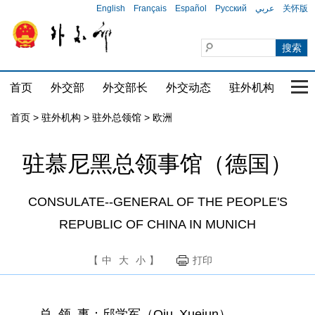
English
Français
Español
Русский
عربي
关怀版
首页
外交部
外交部长
外交动态
驻外机构
国家
首页
>
驻外机构
>
驻外总领馆
>
欧洲
驻慕尼黑总领事馆（德国）
CONSULATE--GENERAL OF THE PEOPLE'S
REPUBLIC OF CHINA IN MUNICH
【
中
大
小
】
打印
总 领 事：邱学军（Qiu Xuejun）