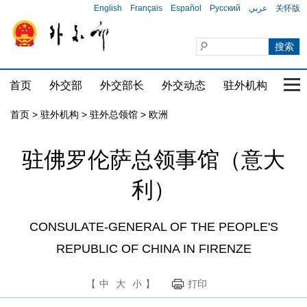
English
Français
Español
Русский
عربي
关怀版
首页
外交部
外交部长
外交动态
驻外机构
国家
首页
>
驻外机构
>
驻外总领馆
>
欧洲
驻佛罗伦萨总领事馆（意大
利）
CONSULATE-GENERAL OF THE PEOPLE'S
REPUBLIC OF CHINA IN FIRENZE
【
中
大
小
】
打印