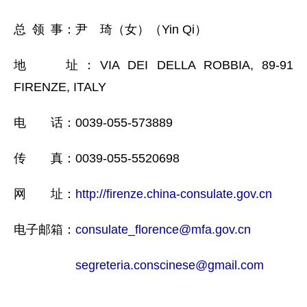
总 领 事：尹 琦（女）（Yin Qi）
地 址：VIA DEI DELLA ROBBIA, 89-91
FIRENZE, ITALY
电 话：0039-055-573889
传 真：0039-055-5520698
网 址：
http://firenze.china-consulate.gov.cn
电子邮箱：
consulate_florence@mfa.gov.cn
segreteria.conscinese@gmail.com