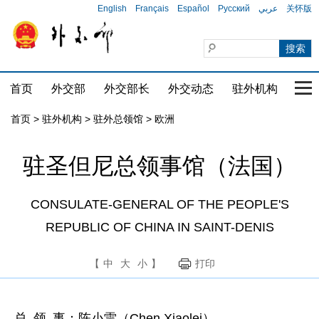
English
Français
Español
Русский
عربي
关怀版
首页
外交部
外交部长
外交动态
驻外机构
国家
首页
>
驻外机构
>
驻外总领馆
>
欧洲
驻圣但尼总领事馆（法国）
CONSULATE-GENERAL OF THE PEOPLE'S
REPUBLIC OF CHINA IN SAINT-DENIS
【
中
大
小
】
打印
总 领 事：陈小雷（Chen Xiaolei）