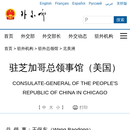
English
Français
Español
Русский
عربي
关怀版
首页
外交部
外交部长
外交动态
驻外机构
国家
首页
>
驻外机构
>
驻外总领馆
>
北美洲
驻芝加哥总领事馆（美国）
CONSULATE-GENERAL OF THE PEOPLE'S
REPUBLIC OF CHINA IN CHICAGO
【
中
大
小
】
打印
总 领 事：王保东（Wang Baodong）