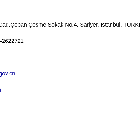
ad.Çoban Çeşme Sokak No.4, Sariyer, Istanbul, TÜ
-2622721
.gov.cn
n