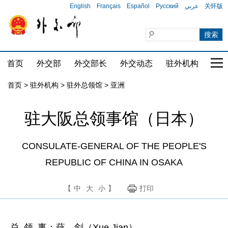
English
Français
Español
Русский
عربي
关怀版
首页
外交部
外交部长
外交动态
驻外机构
国家
首页
>
驻外机构
>
驻外总领馆
>
亚洲
驻大阪总领事馆（日本）
CONSULATE-GENERAL OF THE PEOPLE'S
REPUBLIC OF CHINA IN OSAKA
【
中
大
小
】
打印
总 领 事：薛 剑（Xue Jian）