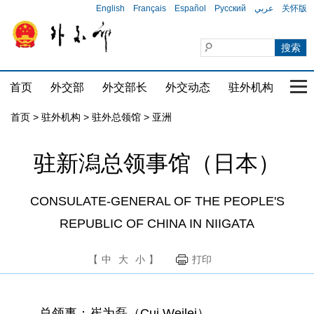
English
Français
Español
Русский
عربي
关怀版
首页
外交部
外交部长
外交动态
驻外机构
国家
首页
>
驻外机构
>
驻外总领馆
>
亚洲
驻新潟总领事馆（日本）
CONSULATE-GENERAL OF THE PEOPLE'S
REPUBLIC OF CHINA IN NIIGATA
【
中
大
小
】
打印
总领事：崔为磊（Cui Weilei）