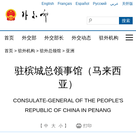
English
Français
Español
Русский
عربي
关怀版
首页
外交部
外交部长
外交动态
驻外机构
国家
首页
>
驻外机构
>
驻外总领馆
>
亚洲
驻槟城总领事馆（马来西
亚）
CONSULATE-GENERAL OF THE PEOPLE'S
REPUBLIC OF CHINA IN PENANG
【
中
大
小
】
打印