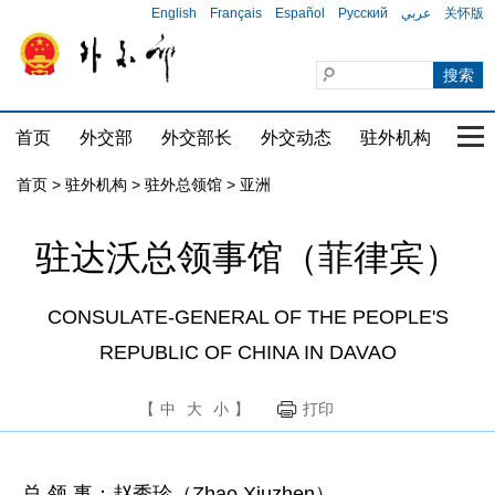
English
Français
Español
Русский
عربي
关怀版
首页
外交部
外交部长
外交动态
驻外机构
国家
首页
>
驻外机构
>
驻外总领馆
>
亚洲
驻达沃总领事馆（菲律宾）
CONSULATE-GENERAL OF THE PEOPLE'S
REPUBLIC OF CHINA IN DAVAO
【
中
大
小
】
打印
总 领 事：赵秀珍（Zhao Xiuzhen）