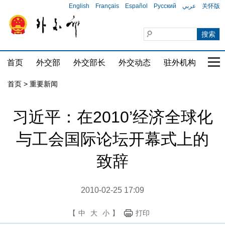
English
Français
Español
Русский
عربي
关怀版
首页
外交部
外交部长
外交动态
驻外机构
国家
首页
>
重要新闻
习近平：在2010’经济全球化
与工会国际论坛开幕式上的
致辞
2010-02-25 17:09
【
中
大
小
】
打印