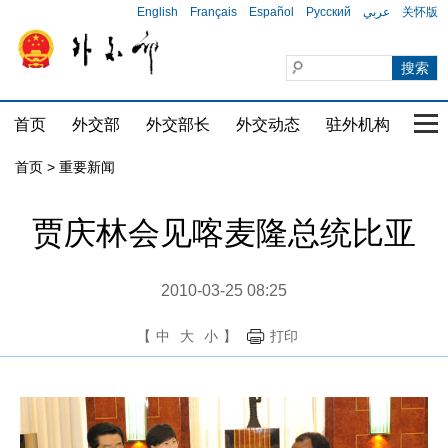
English
Français
Español
Русский
عربي
关怀版
首页
外交部
外交部长
外交动态
驻外机构
国家
首页
>
重要新闻
贾庆林会见喀麦隆总统比亚
2010-03-25 08:25
【
中
大
小
】
打印