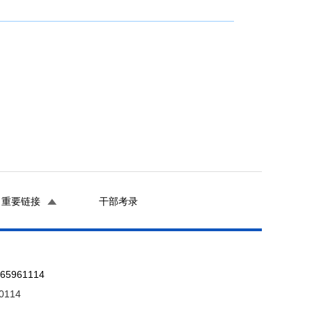
重要链接
干部考录
961114
0114