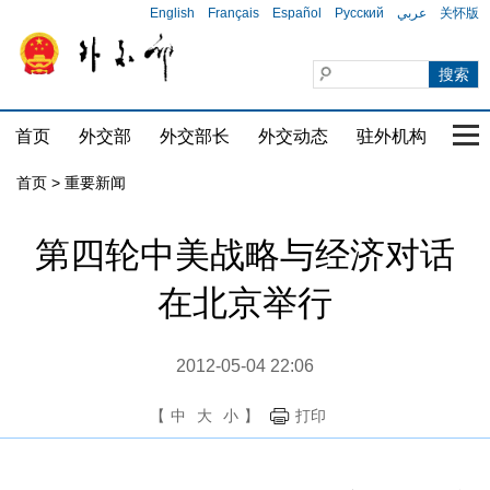
English
Français
Español
Русский
عربي
关怀版
首页
外交部
外交部长
外交动态
驻外机构
国家
首页
>
重要新闻
第四轮中美战略与经济对话
在北京举行
2012-05-04 22:06
【
中
大
小
】
打印