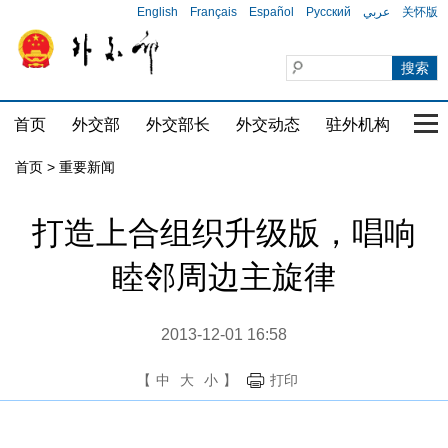
English
Français
Español
Русский
عربي
关怀版
首页
外交部
外交部长
外交动态
驻外机构
国家
首页
>
重要新闻
打造上合组织升级版，唱响
睦邻周边主旋律
2013-12-01 16:58
【
中
大
小
】
打印