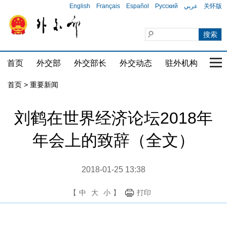
English
Français
Español
Русский
عربي
关怀版
首页
外交部
外交部长
外交动态
驻外机构
国家
首页
>
重要新闻
刘鹤在世界经济论坛2018年
年会上的致辞（全文）
2018-01-25 13:38
【
中
大
小
】
打印