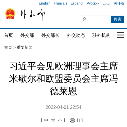
English
Français
Español
Русский
عربي
关怀版
首页
外交部
外交部长
外交动态
驻外机构
国家
首页
>
重要新闻
习近平会见欧洲理事会主席
米歇尔和欧盟委员会主席冯
德莱恩
2022-04-01 22:54
【
中
大
小
】
打印