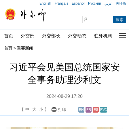
English
Français
Español
Русский
عربي
关怀版
首页
外交部
外交部长
外交动态
驻外机构
国家
首页
>
重要新闻
习近平会见美国总统国家安
全事务助理沙利文
2024-08-29 17:20
【
中
大
小
】
打印