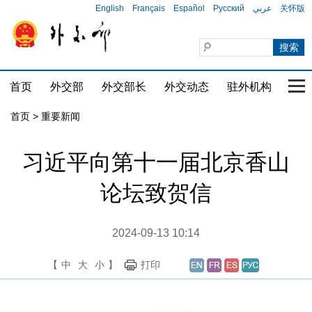
English
Français
Español
Русский
عربي
关怀版
首页
外交部
外交部长
外交动态
驻外机构
国家
首页
>
重要新闻
习近平向第十一届北京香山
论坛致贺信
2024-09-13 10:14
【
中
大
小
】
打印