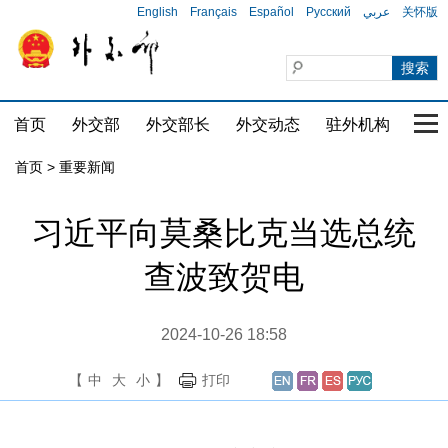
English
Français
Español
Русский
عربي
关怀版
首页
外交部
外交部长
外交动态
驻外机构
国家
首页
>
重要新闻
习近平向莫桑比克当选总统
查波致贺电
2024-10-26 18:58
【
中
大
小
】
打印