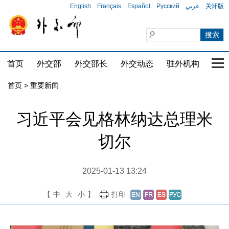
English
Français
Español
Русский
عربي
关怀版
首页
外交部
外交部长
外交动态
驻外机构
国家
首页
>
重要新闻
习近平会见格林纳达总理米
切尔
2025-01-13 13:24
【
中
大
小
】
打印