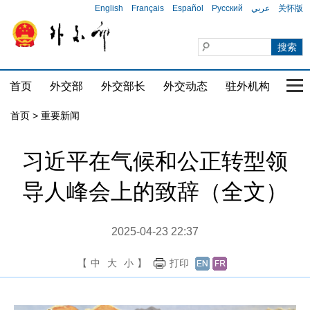
English
Français
Español
Русский
عربي
关怀版
首页
外交部
外交部长
外交动态
驻外机构
国家
首页
>
重要新闻
习近平在气候和公正转型领
导人峰会上的致辞（全文）
2025-04-23 22:37
【
中
大
小
】
打印