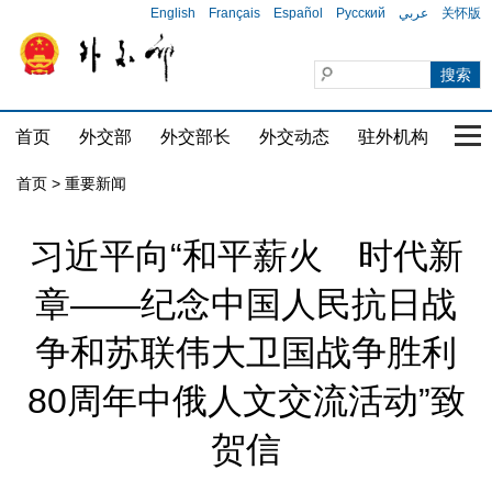
English
Français
Español
Русский
عربي
关怀版
首页
外交部
外交部长
外交动态
驻外机构
国家
首页
>
重要新闻
习近平向“和平薪火 时代新
章——纪念中国人民抗日战
争和苏联伟大卫国战争胜利
80周年中俄人文交流活动”致
贺信