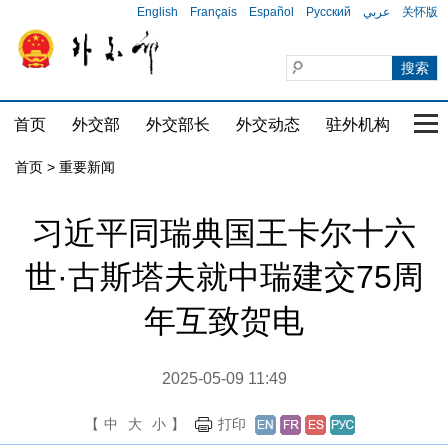
English
Français
Español
Русский
عربي
关怀版
首页
外交部
外交部长
外交动态
驻外机构
国家
首页
>
重要新闻
习近平同瑞典国王卡尔十六
世·古斯塔夫就中瑞建交75周
年互致贺电
2025-05-09 11:49
【
中
大
小
】
打印