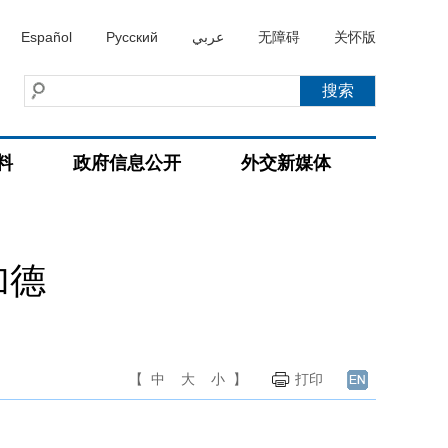
Español
Русский
عربي
无障碍
关怀版
料
政府信息公开
外交新媒体
加德
【
中
大
小
】
打印