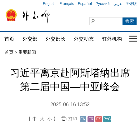
English
Français
Español
Русский
عربي
关怀版
首页
外交部
外交部长
外交动态
驻外机构
国家
首页
>
重要新闻
习近平离京赴阿斯塔纳出席
第二届中国—中亚峰会
2025-06-16 13:52
【
中
大
小
】
打印