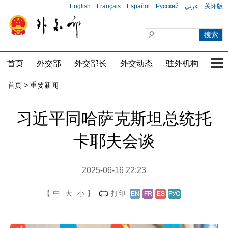
English
Français
Español
Русский
عربي
关怀版
首页
外交部
外交部长
外交动态
驻外机构
国家
首页
>
重要新闻
习近平同哈萨克斯坦总统托
卡耶夫会谈
2025-06-16 22:23
【
中
大
小
】
打印