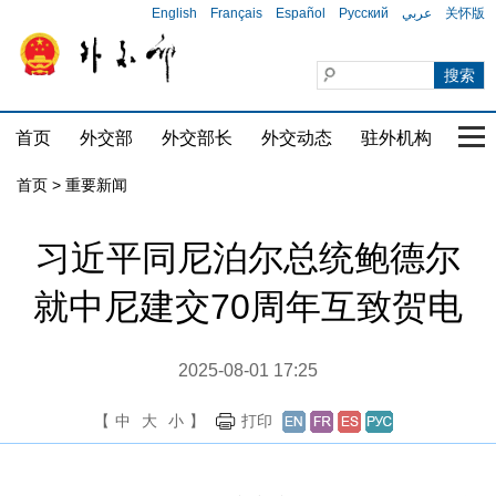
English
Français
Español
Русский
عربي
关怀版
首页
外交部
外交部长
外交动态
驻外机构
国家
首页
>
重要新闻
习近平同尼泊尔总统鲍德尔
就中尼建交70周年互致贺电
2025-08-01 17:25
【
中
大
小
】
打印