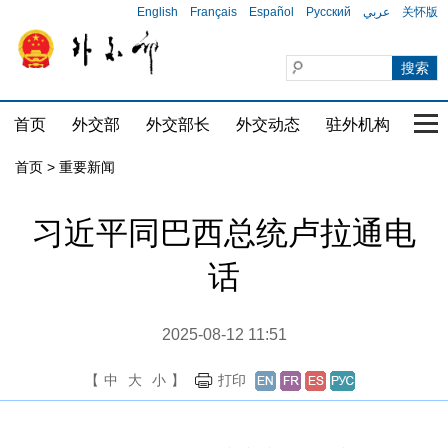
English
Français
Español
Русский
عربي
关怀版
首页
外交部
外交部长
外交动态
驻外机构
国家
首页
>
重要新闻
习近平同巴西总统卢拉通电
话
2025-08-12 11:51
【
中
大
小
】
打印