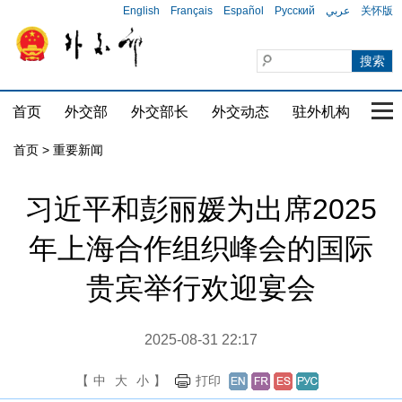
English
Français
Español
Русский
عربي
关怀版
首页
外交部
外交部长
外交动态
驻外机构
国家
首页
>
重要新闻
习近平和彭丽媛为出席2025
年上海合作组织峰会的国际
贵宾举行欢迎宴会
2025-08-31 22:17
【
中
大
小
】
打印