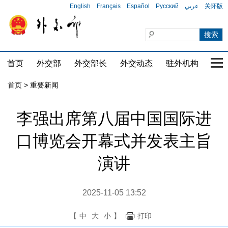
English
Français
Español
Русский
عربي
关怀版
首页
外交部
外交部长
外交动态
驻外机构
国家
首页
>
重要新闻
李强出席第八届中国国际进
口博览会开幕式并发表主旨
演讲
2025-11-05 13:52
【
中
大
小
】
打印