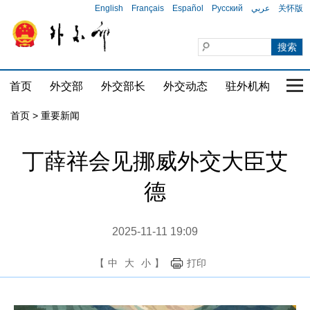
English
Français
Español
Русский
عربي
关怀版
首页
外交部
外交部长
外交动态
驻外机构
国家
首页
>
重要新闻
丁薛祥会见挪威外交大臣艾
德
2025-11-11 19:09
【
中
大
小
】
打印